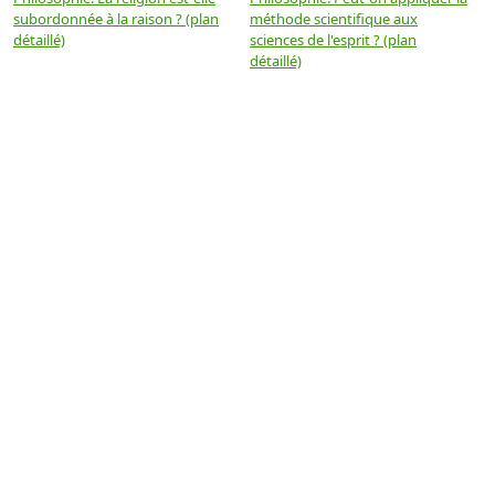
subordonnée à la raison ? (plan
méthode scientifique aux
n
détaillé)
sciences de l'esprit ? (plan
détaillé)