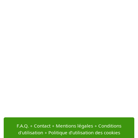
F.A.Q.
∘
Contact
∘
Mentions légales
∘
Conditions
d'utilisation
∘
Politique d’utilisation des cookies