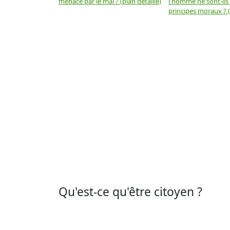
menacé par le mal ? (plan détaillé)
l'homme ne sont-ils
principes moraux ? (
Qu'est-ce qu'être citoyen ?