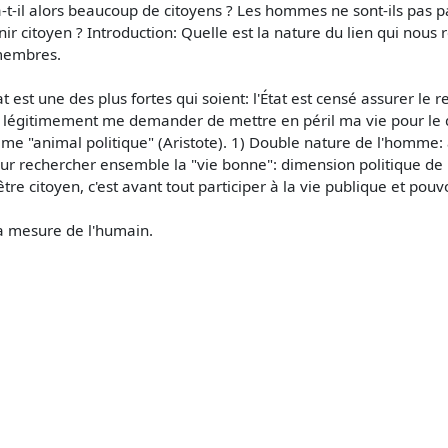
y a-t-il alors beaucoup de citoyens ? Les hommes ne sont-ils pas p
enir citoyen ? Introduction: Quelle est la nature du lien qui nous r
 membres.
État est une des plus fortes qui soient: l'État est censé assurer l
si légitimement me demander de mettre en péril ma vie pour le d
e "animal politique" (Aristote). 1) Double nature de l'homme: à 
ur rechercher ensemble la "vie bonne": dimension politique de 
e citoyen, c'est avant tout participer à la vie publique et pouvoi
 la mesure de l'humain.