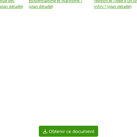
 que des
existentialisme et marxisme ?
religion et l'idée d'un u
plan détaillé)
(plan détaillé)
infini ? (plan détaillé)
Obtenir ce document