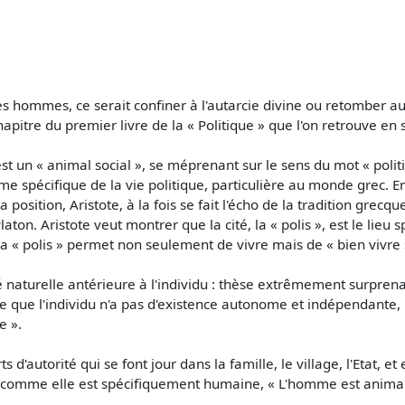
es hommes, ce serait confiner à l'autarcie divine ou retomber a
hapitre du premier livre de la « Politique » que l'on retrouve en 
st un « animal social », se méprenant sur le sens du mot « polit
 forme spécifique de la vie politique, particulière au monde grec. 
 position, Aristote, à la fois se fait l'écho de la tradition grecq
ton. Aristote veut montrer que la cité, la « polis », est le lieu
la « polis » permet non seulement de vivre mais de « bien vivre 
té naturelle antérieure à l'individu : thèse extrêmement surpr
fie que l'individu n'a pas d'existence autonome et indépendante
e ».
s d'autorité qui se font jour dans la famille, le village, l'Etat, et
comme elle est spécifiquement humaine, « L'homme est animal