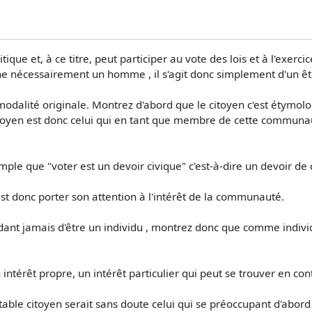
ique et, à ce titre, peut participer au vote des lois et à l'exe
e nécessairement un homme , il s'agit donc simplement d'un êtr
odalité originale. Montrez d'abord que le citoyen c'est étymolo
itoyen est donc celui qui en tant que membre de cette communaut
mple que "voter est un devoir civique" c'est-à-dire un devoir de 
t donc porter son attention à l'intérêt de la communauté.
ant jamais d'être un individu , montrez donc que comme individu
intérêt propre, un intérêt particulier qui peut se trouver en contr
ble citoyen serait sans doute celui qui se préoccupant d'abord et