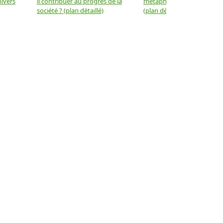
nivers
il contribuer au progrès de la
métaphysique à la physiqu
société ? (plan détaillé)
(plan détaillé)