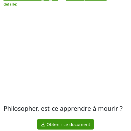
détaillé)
(
Philosopher, est-ce apprendre à mourir ?
Obtenir ce document