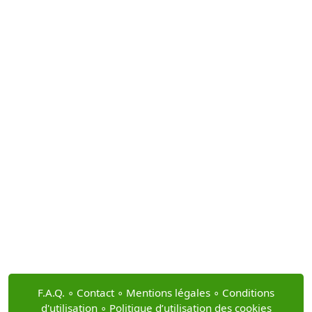
F.A.Q.
∘
Contact
∘
Mentions légales
∘
Conditions
d'utilisation
∘
Politique d’utilisation des cookies