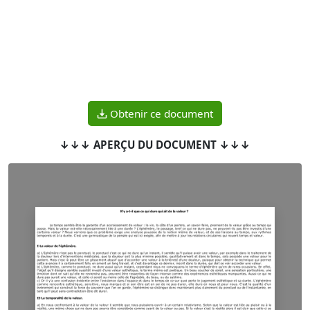
Obtenir ce document
↓↓↓ APERÇU DU DOCUMENT ↓↓↓