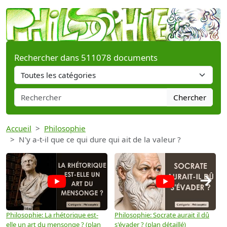
Rechercher dans 511078 documents
Chercher
Accueil
Philosophie
N'y a-t-il que ce qui dure qui ait de la valeur ?
→
Philosophie: La rhétorique est-
Philosophie: Socrate aurait il dû
P
elle un art du mensonge ? (plan
s'évader ? (plan détaillé)
s