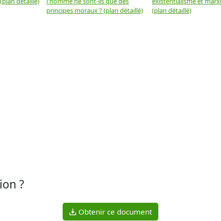
plan détaillé)
l'homme ne sont-ils que des
existentialisme et marx
principes moraux ? (plan détaillé)
(plan détaillé)
ion ?
Obtenir ce document