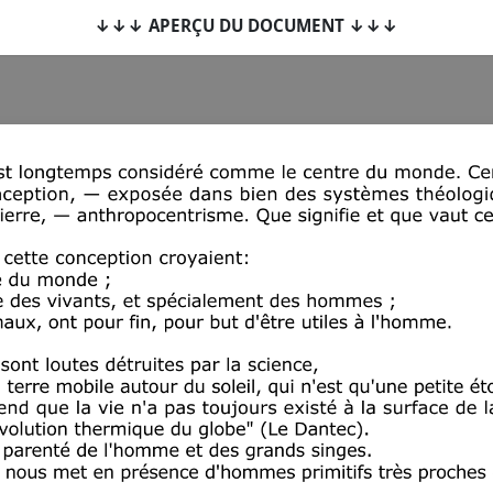
↓↓↓ APERÇU DU DOCUMENT ↓↓↓