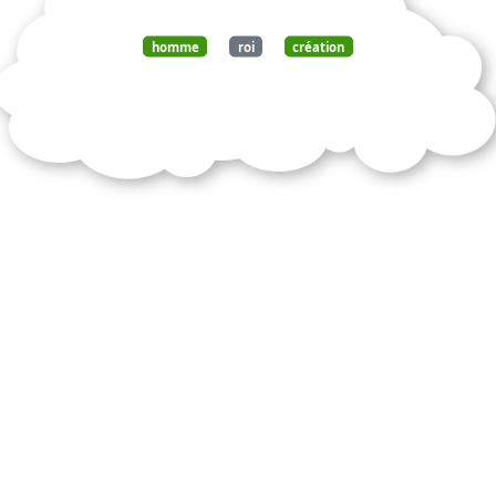
homme
roi
création