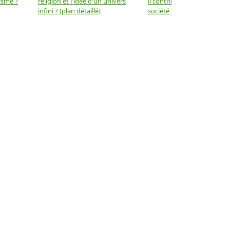
isme ?
religion et l'idée d'un univers
il contribuer au progrès de 
infini ? (plan détaillé)
société ? (plan détaillé)