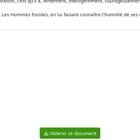
création, c'est qu'il a, lentement, intelligemment, courageuseme
 Les Hommes fossiles, en lui faisant connaître l'humilité de ses 
Obtenir ce document