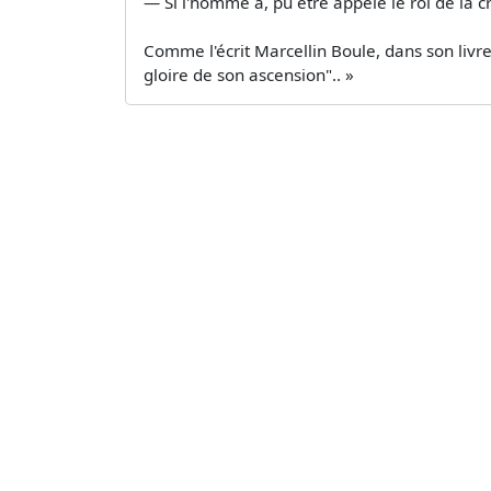
— Si l'homme a, pu être appelé le roi de la 
Comme l'écrit Marcellin Boule, dans son livre
gloire de son ascension".. »