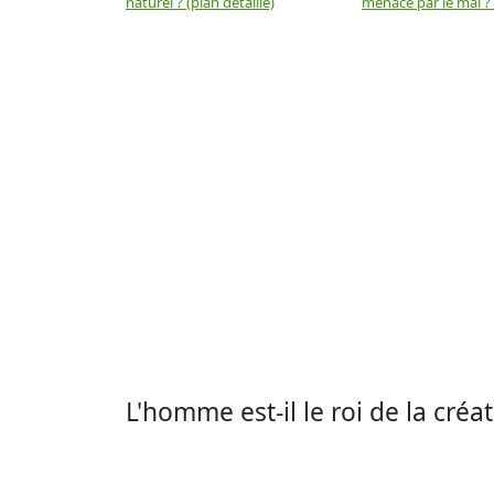
naturel ? (plan détaillé)
menacé par le mal ? (
L'homme est-il le roi de la créat