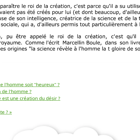
que l'homme soit "heureux" ?
ion de l'homme ?
Télécharger
est une création du désir ?
te ? »
gratuitement ce
document