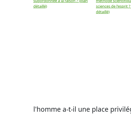
subordonnée à la raison ? (plan
méthode scientifiq
détaillé)
sciences de l'esprit ?
détaillé)
l'homme a-t-il une place privilé