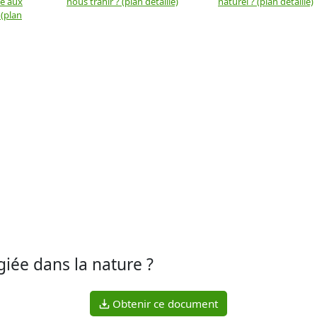
ue aux
nous trahir ? (plan détaillé)
naturel ? (plan détaillé)
 (plan
giée dans la nature ?
Obtenir ce document