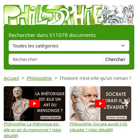
Rechercher dans 511078 documents
Chercher
Accueil
Philosophie
l'histoire n'est-elle qu'un roman ?
→
Philosophie: La rhétorique est-
Philosophie: Socrate aurait il dû
P
elle un art du mensonge ? (plan
s'évader ? (plan détaillé)
s
détaillé)
(