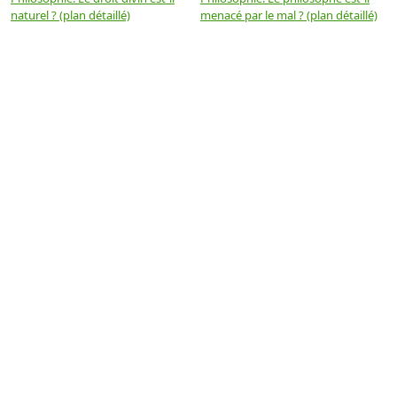
naturel ? (plan détaillé)
menacé par le mal ? (plan détaillé)
l
p