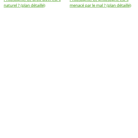
naturel ? (plan détaillé)
menacé par le mal ? (plan détaillé)
l
p