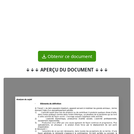
Obtenir ce document
↓↓↓ APERÇU DU DOCUMENT ↓↓↓