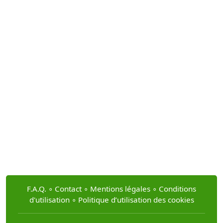
F.A.Q.
∘
Contact
∘
Mentions légales
∘
Conditions
d'utilisation
∘
Politique d’utilisation des cookies