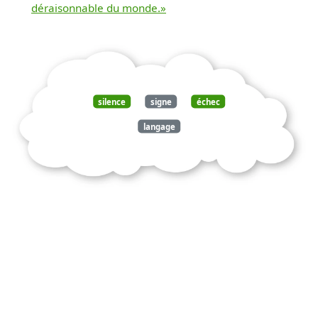
déraisonnable du monde.»
silence
signe
échec
langage