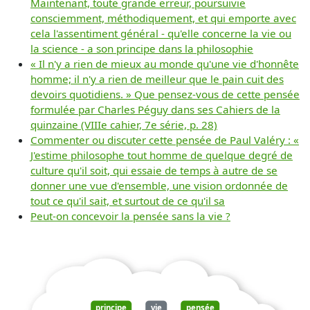
Maintenant, toute grande erreur, poursuivie
consciemment, méthodiquement, et qui emporte avec
cela l'assentiment général - qu'elle concerne la vie ou
la science - a son principe dans la philosophie
« Il n'y a rien de mieux au monde qu'une vie d'honnête
homme; il n'y a rien de meilleur que le pain cuit des
devoirs quotidiens. » Que pensez-vous de cette pensée
formulée par Charles Péguy dans ses Cahiers de la
quinzaine (VIIIe cahier, 7e série, p. 28)
Commenter ou discuter cette pensée de Paul Valéry : «
J'estime philosophe tout homme de quelque degré de
culture qu'il soit, qui essaie de temps à autre de se
donner une vue d'ensemble, une vision ordonnée de
tout ce qu'il sait, et surtout de ce qu'il sa
Peut-on concevoir la pensée sans la vie ?
principe
vie
pensée