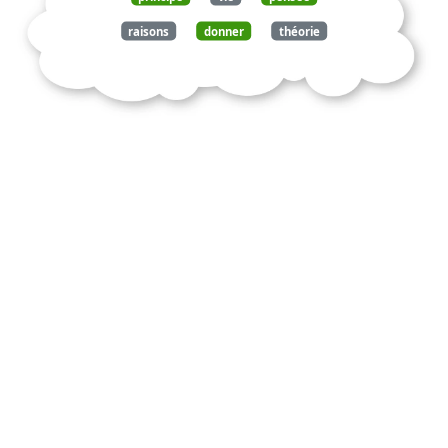
raisons
donner
théorie