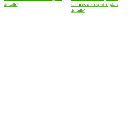
détaillé)
sciences de l'esprit ? (plan
détaillé)