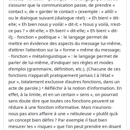
s'assurer que la communication passe, de prendre «
contact », de « garder le contact » (exemple : « allô! »
ou le dialogue suivant (dialogue réel) : « Eh bien! » dit-
elle; « Eh bien nous y voilà! » dit-il; « Nous y voilà, n'est-
ce pas ? » dit-elle; « Eh bien! » dit-elle; « Eh bien! » dit-
il); - fonction « poétique » : le langage permet de
mettre en évidence des aspects du message lui-même,
d'attirer l'attention sur la « forme » même du message;
- fonction « métalinguistique » : le langage permet de
parler de lui-même, d'indiquer ses règles et modes
d'emploi (grammaire, définition, etc.). (Chacune de ces
fonctions n'apparaît pratiquement jamais I à l'état «
pur », totalement exclusive d'autres fonctions, dans un
acte de parole.) • Réfléchir à la notion d'information. En
effet, à la limite, et en un certain « sens », on pourrait
sans doute dire que toutes ces fonctions peuvent se
réduire à une fonction informative. Mais n'aurions-
nous pas alors affaire à une « nébuleuse » plutôt qu'à
un concept bien défini ? Par exemple il faut bien
mesurer les « risques » que l'on peut prendre en disant