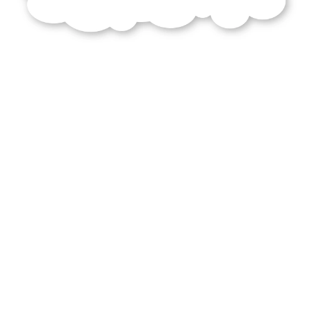
vérité
définitivement
établie