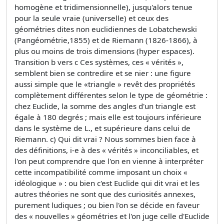
homogène et tridimensionnelle), jusqu'alors tenue
pour la seule vraie (universelle) et ceux des
géométries dites non euclidiennes de Lobatchewski
(Pangéométrie,1855) et de Riemann (1826-1866), à
plus ou moins de trois dimensions (hyper espaces).
Transition b vers c Ces systèmes, ces « vérités »,
semblent bien se contredire et se nier : une figure
aussi simple que le «triangle » revêt des propriétés
complètement différentes selon le type de géométrie :
chez Euclide, la somme des angles d'un triangle est
égale à 180 degrés ; mais elle est toujours inférieure
dans le système de L., et supérieure dans celui de
Riemann. c) Qui dit vrai ? Nous sommes bien face à
des définitions, i-e à des « vérités » inconciliables, et
l'on peut comprendre que l'on en vienne à interpréter
cette incompatibilité comme imposant un choix «
idéologique » : ou bien c'est Euclide qui dit vrai et les
autres théories ne sont que des curiosités annexes,
purement ludiques ; ou bien l'on se décide en faveur
des « nouvelles » géométries et l'on juge celle d'Euclide