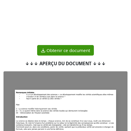
Obtenir ce document
↓↓↓ APERÇU DU DOCUMENT ↓↓↓