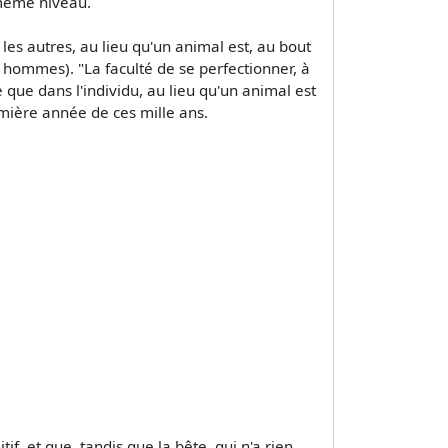
 même niveau.
 les autres, au lieu qu'un animal est, au bout
es hommes). "La faculté de se perfectionner, à
 que dans l'individu, au lieu qu'un animal est
emière année de ces mille ans.
if, et que, tandis que la bête, qui n'a rien