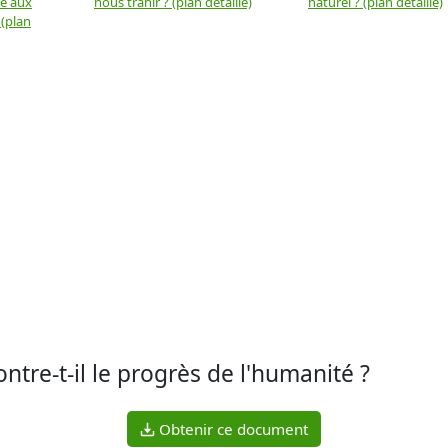
ue aux
nous trahir ? (plan détaillé)
naturel ? (plan détaillé)
 (plan
ntre-t-il le progrès de l'humanité ?
Obtenir ce document