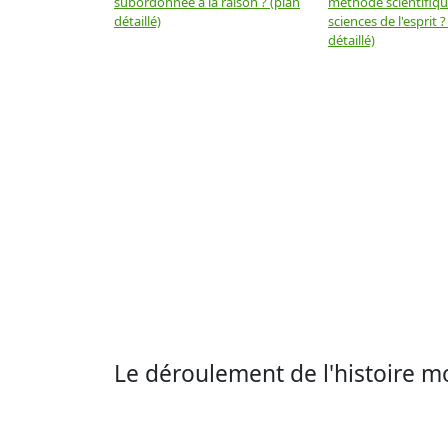
subordonnée à la raison ? (plan
méthode scientifiq
détaillé)
sciences de l'esprit ?
détaillé)
Le déroulement de l'histoire mo