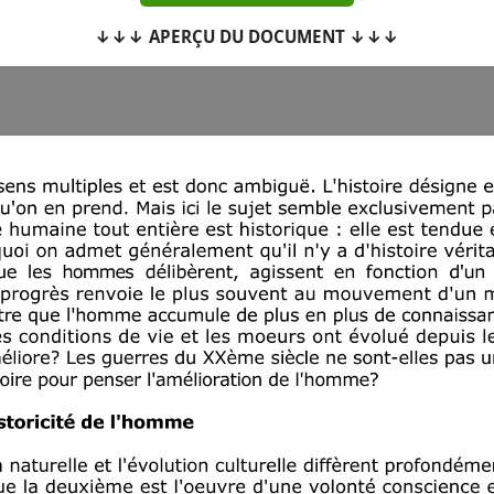
↓↓↓ APERÇU DU DOCUMENT ↓↓↓