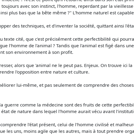
e toujours avec son instinct, l'homme, reperdant par la vieilless
be ainsi plus bas que la bête même ?" L'homme naturel est capable
er des techniques, et d'inventer la société, quittant ainsi l'éta
du texte cité, que c'est précisément cette perfectibilité qui pour
gue l'homme de l'animal ? Tandis que l'animal est figé dans une
sant son environnement à son profit.
esser, alors que 'animal ne le peut pas. Enjeux. On trouve ici la
ndre l'opposition entre nature et culture.
'améliorer lui-même, et pas seulement de comprendre des choses 
 : la guerre comme la médecine sont des fruits de cette perfectibi
n état de nature dans lequel l'homme aurait vécu avant l'instituti
 comprendre l'état présent, celui de l'homme civilisé et malhe
ue les uns, moins agile que les autres, mais à tout prendre or