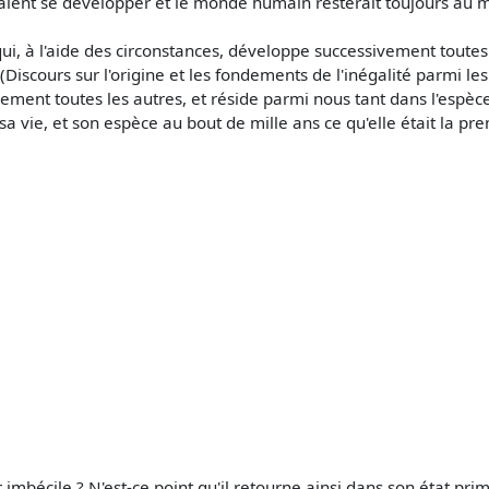
urraient se développer et le monde humain resterait toujours au
 qui, à l'aide des circonstances, développe successivement toutes
 (Discours sur l'origine et les fondements de l'inégalité parmi l
ement toutes les autres, et réside parmi nous tant dans l'espèce
sa vie, et son espèce au bout de mille ans ce qu'elle était la pr
mbécile ? N'est-ce point qu'il retourne ainsi dans son état primit