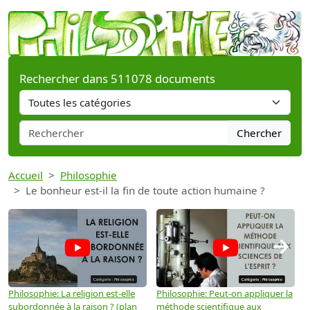
Rechercher dans 511078 documents
Chercher
Accueil
Philosophie
Le bonheur est-il la fin de toute action humaine ?
→
Philosophie: La religion est-elle
Philosophie: Peut-on appliquer la
P
subordonnée à la raison ? (plan
méthode scientifique aux
n