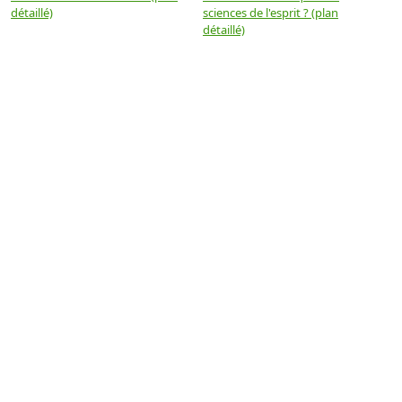
détaillé)
sciences de l'esprit ? (plan
détaillé)