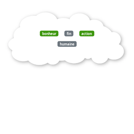
bonheur
fin
action
humaine