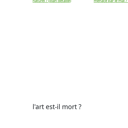
naturel ? (plan détaillé)
menacé par le mal ? (
l'art est-il mort ?