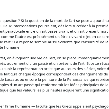
question ? Si la question de la mort de l'art se pose aujourd'hui
Deux interrogations pourraient, dès lors succéder à la première :
 paradoxale entre un art passé vivant et un art présent mort ? C
 comme l'autre est précisément un être « vivant » (et en ce sens
l'art ? La réponse semble aussi évidente que l'absurdité de la q
ilité humaine.
 effet, en évoquant une vie de l'art, on se place immanquableme
ès, autrement dit, un passé et un présent de l'art. Et cette rétic
subir la représentation artistique au cours des siècles, voire d
quer le fait qu'à chaque époque correspondent des changements de
 de Lascaux ou encore la peinture de la Renaissance qui représ
mples d'un art passé qui renfermerait les idées principales de la 
stique que les valeurs les plus hautes acquièrent une significat
ormer l'âme humaine — faculté que les Grecs appelaient psychago