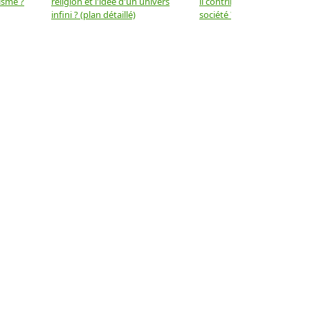
isme ?
religion et l'idée d'un univers
il contribuer au progrès de 
infini ? (plan détaillé)
société ? (plan détaillé)