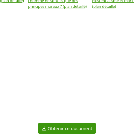
plan détaillé)
l'homme ne sont-ils que des
existentialisme et marx
principes moraux ? (plan détaillé)
(plan détaillé)
Obtenir ce document