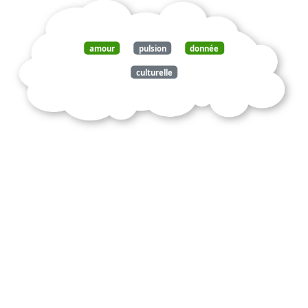
amour
pulsion
donnée
culturelle