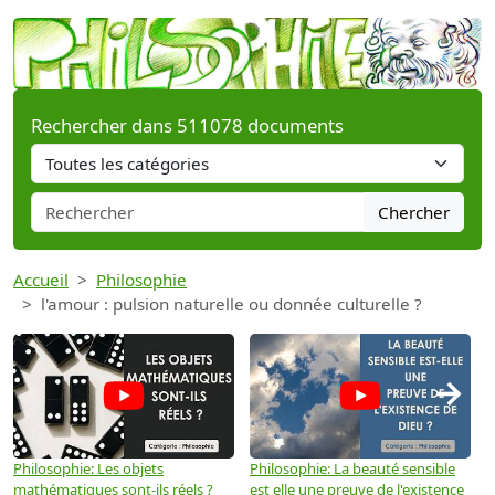
Rechercher dans 511078 documents
Chercher
Accueil
Philosophie
l'amour : pulsion naturelle ou donnée culturelle ?
→
Philosophie: Les objets
Philosophie: La beauté sensible
P
mathématiques sont-ils réels ?
est elle une preuve de l'existence
p