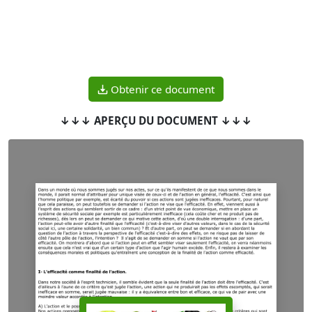
Obtenir ce document
↓↓↓ APERÇU DU DOCUMENT ↓↓↓