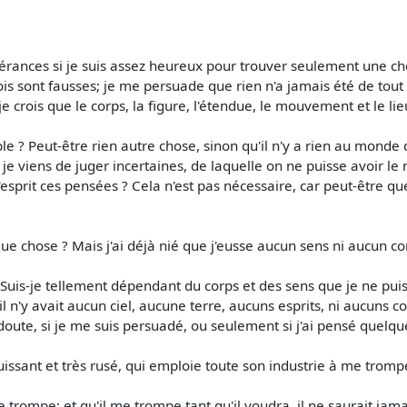
pérances si je suis assez heureux pour trouver seulement une chos
ois sont fausses; je me persuade que rien n'a jamais été de 
 crois que le corps, la figure, l'étendue, le mouvement et le lie
e ? Peut-être rien autre chose, sinon qu'il n'y a rien au monde de
je viens de juger incertaines, de laquelle on ne puisse avoir le 
sprit ces pensées ? Cela n'est pas nécessaire, car peut-être qu
ue chose ? Mais j'ai déjà nié que j'eusse aucun sens ni aucun co
 ? Suis-je tellement dépendant du corps et des sens que je ne pu
'il n'y avait aucun ciel, aucune terre, aucuns esprits, ni aucuns
s doute, si je me suis persuadé, ou seulement si j'ai pensé quelq
puissant et très rusé, qui emploie toute son industrie à me tromp
me trompe; et qu'il me trompe tant qu'il voudra, il ne saurait jama