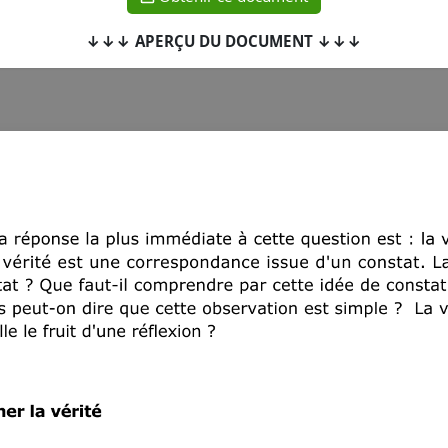
↓↓↓ APERÇU DU DOCUMENT ↓↓↓