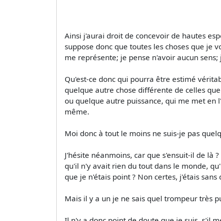
Ainsi j'aurai droit de concevoir de hautes es
suppose donc que toutes les choses que je v
me représente; je pense n'avoir aucun sens; je
Qu'est-ce donc qui pourra être estimé véritabl
quelque autre chose différente de celles que 
ou quelque autre puissance, qui me met en l'e
même.
Moi donc à tout le moins ne suis-je pas quelq
J'hésite néanmoins, car que s'ensuit-il de là
qu'il n'y avait rien du tout dans le monde, qu
que je n'étais point ? Non certes, j'étais san
Mais il y a un je ne sais quel trompeur très 
Il n'y a donc point de doute que je suis, s'il 