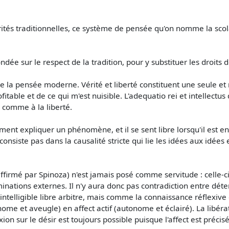
rités traditionnelles, ce système de pensée qu'on nomme la scolas
ée sur le respect de la tradition, pour y substituer les droits d
de la pensée moderne. Vérité et liberté constituent une seule 
itable et de ce qui m'est nuisible. L'adequatio rei et intellectus 
e comme à la liberté.
ellement expliquer un phénomène, et il se sent libre lorsqu'il es
 consiste pas dans la causalité stricte qui lie les idées aux idée
firmé par Spinoza) n'est jamais posé comme servitude : celle-ci
ations externes. Il n'y aura donc pas contradiction entre déterm
elligible libre arbitre, mais comme la connaissance réflexive de
nome et aveugle) en affect actif (autonome et éclairé). La libéra
xion sur le désir est toujours possible puisque l'affect est préci