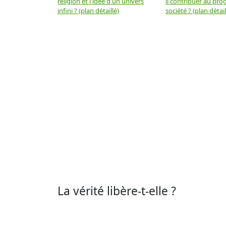
religion et l'idée d'un univers
il contribuer au prog
infini ? (plan détaillé)
société ? (plan détail
La vérité libère-t-elle ?