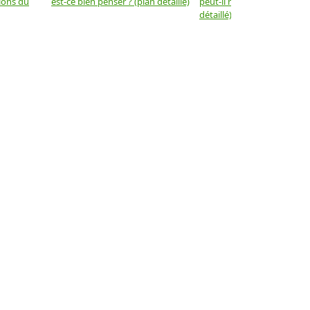
tions du
est-ce bien penser ? (plan détaillé)
peut-il reposer sur la vertu
détaillé)