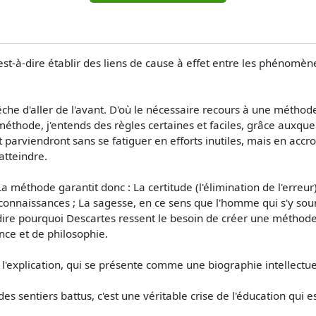
est-à-dire établir des liens de cause à effet entre les phénomèn
pêche d'aller de l'avant. D'où le nécessaire recours à une métho
méthode, j'entends des règles certaines et faciles, grâce auxqu
t parviendront sans se fatiguer en efforts inutiles, mais en accr
atteindre.
 La méthode garantit donc : La certitude (l'élimination de l'erreur) 
connaissances ; La sagesse, en ce sens que l'homme qui s'y sou
ire pourquoi Descartes ressent le besoin de créer une méthode,
ence et de philosophie.
 l'explication, qui se présente comme une biographie intellectue
es sentiers battus, c'est une véritable crise de l'éducation qui est