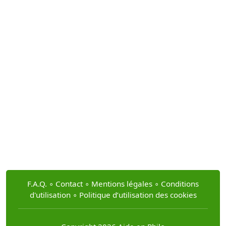
F.A.Q.
∘
Contact
∘
Mentions légales
∘
Conditions
d'utilisation
∘
Politique d’utilisation des cookies