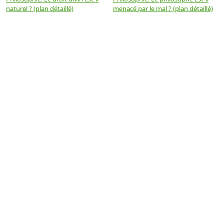
naturel ? (plan détaillé)
menacé par le mal ? (plan détaillé)
l
p