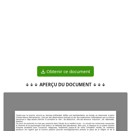
Obtenir ce document
↓↓↓ APERÇU DU DOCUMENT ↓↓↓