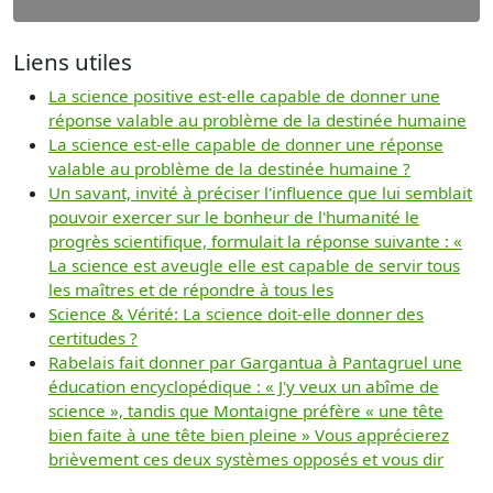
Liens utiles
La science positive est-elle capable de donner une
réponse valable au problème de la destinée humaine
La science est-elle capable de donner une réponse
valable au problème de la destinée humaine ?
Un savant, invité à préciser l'influence que lui semblait
pouvoir exercer sur le bonheur de l'humanité le
progrès scientifique, formulait la réponse suivante : «
La science est aveugle elle est capable de servir tous
les maîtres et de répondre à tous les
Science & Vérité: La science doit-elle donner des
certitudes ?
Rabelais fait donner par Gargantua à Pantagruel une
éducation encyclopédique : « J'y veux un abîme de
science », tandis que Montaigne préfère « une tête
bien faite à une tête bien pleine » Vous apprécierez
brièvement ces deux systèmes opposés et vous dir