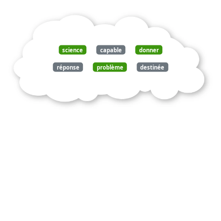
science
capable
donner
réponse
problème
destinée
finalité