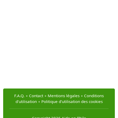
F.A.Q.
∘
Contact
∘
Mentions légales
∘
Conditions
d'utilisation
∘
Politique d’utilisation des cookies
Copyright 2026 Aide en Philo