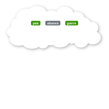
paix
absence
guerre