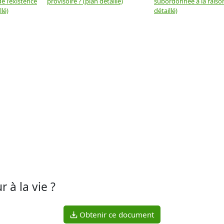
e l'existence
provisoire ? (plan détaillé)
subordonnée à la raison
llé)
détaillé)
r à la vie ?
Obtenir ce document