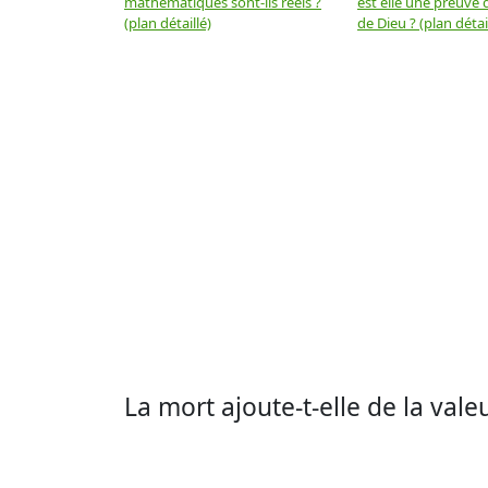
mathématiques sont-ils réels ?
est elle une preuve d
(plan détaillé)
de Dieu ? (plan détai
La mort ajoute-t-elle de la valeu