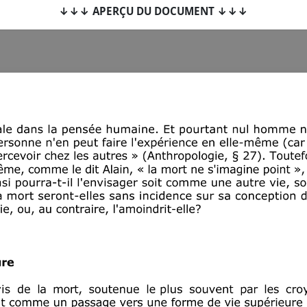
↓↓↓ APERÇU DU DOCUMENT ↓↓↓