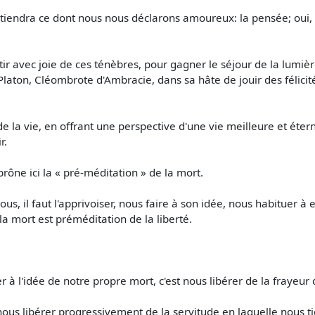
artiendra ce dont nous nous déclarons amoureux: la pensée; oui,
sortir avec joie de ces ténèbres, pour gagner le séjour de la lumiè
Platon, Cléombrote d'Ambracie, dans sa hâte de jouir des félicit
de la vie, en offrant une perspective d'une vie meilleure et étern
r.
ône ici la « pré-méditation » de la mort.
us, il faut l'apprivoiser, nous faire à son idée, nous habituer à 
 la mort est préméditation de la liberté.
à l'idée de notre propre mort, c'est nous libérer de la frayeur q
nous libérer progressivement de la servitude en laquelle nous ti