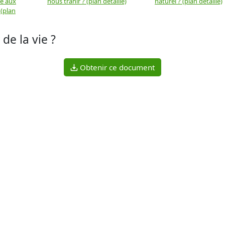
ue aux
nous trahir ? (plan détaillé)
naturel ? (plan détaillé)
 (plan
 de la vie ?
Obtenir ce document