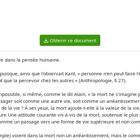
Obtenir ce document
ale dans la pensée humaine.
 puisque, ainsi que l'observait Kant, « personne n'en peut faire 
t que la percevoir chez les autres » (Anthropologie, § 27).
impossible, si même, comme le dit Alain, « la mort ne s'imagine 
l'envisager soit comme une autre vie, soit comme un anéantisseme
e la vie ? À ses yeux, la mort ajoute-t-elle à la valeur de la vie
re Une attitude courante vis-à-vis de la mort, soutenue le plus 
 comme un passage vers une forme de vie supérieure et non com
xemple) voient dans la mort non un anéantissement, mais le comm