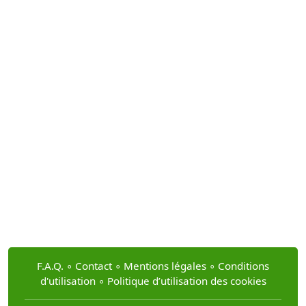
F.A.Q.
∘
Contact
∘
Mentions légales
∘
Conditions
d'utilisation
∘
Politique d’utilisation des cookies