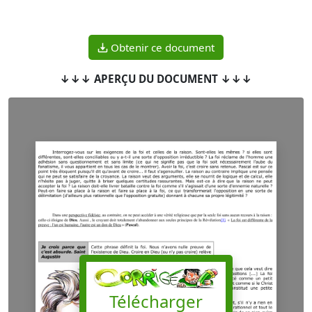
Obtenir ce document
↓↓↓ APERÇU DU DOCUMENT ↓↓↓
Télécharger