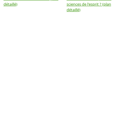
détaillé)
sciences de l'esprit ? (plan
détaillé)