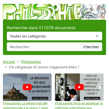
Rechercher dans 511078 documents
Chercher
Accueil
Philosophie
Foi religieuse et raison s'opposent-elles ?
→
Philosophie: La religion est-elle
Philosophie: Peut-on appliquer la
P
subordonnée à la raison ? (plan
méthode scientifique aux
n