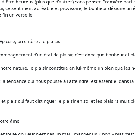
 à être heureux (plus que d'autres) sans penser. Première partie
isir, ce sentiment agréable et provisoire, le bonheur désigne un
fin universelle.
icure, un critère : le plaisir.
ompagnement d'un état de plaisir, c'est donc que bonheur et plai
 notre nature, le plaisir constitue en lui-même un bien que les
 et la tendance qui nous pousse à l'atteindre, est essentiel dans
plaisir. Il faut distinguer le plaisir en soi et les plaisirs multip
 notre âme.
 et toute douleur n'est pas un mal : manger un « bon » plat n'est