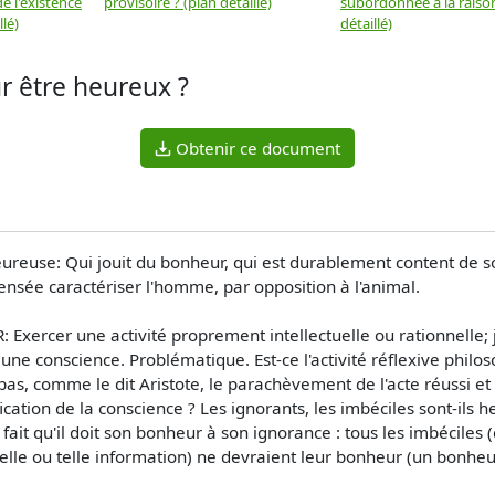
e l'existence
provisoire ? (plan détaillé)
subordonnée à la raison
llé)
détaillé)
ur être heureux ?
Obtenir ce document
eureuse: Qui jouit du bonheur, qui est durablement content de s
ensée caractériser l'homme, par opposition à l'animal.
xercer une activité proprement intellectuelle ou rationnelle; j
ne conscience. Problématique. Est-ce l'activité réflexive philos
pas, comme le dit Aristote, le parachèvement de l'acte réussi et r
ation de la conscience ? Les ignorants, les imbéciles sont-ils he
 fait qu'il doit son bonheur à son ignorance : tous les imbéciles 
elle ou telle information) ne devraient leur bonheur (un bonheur