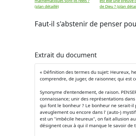
mathématiques sont-ils réels ?
est elle une preuve d
(plan détaillé)
de Dieu ? (plan détai
Faut-il s'abstenir de penser po
Extrait du document
« Définition des termes du sujet: Heureux, h
comprendre, de juger, de raisonner, qui est c
Synonyme d'entendement, de raison. PENSER: E
connaissance; unir des représentations dans u
qui font le bonheur ? Le bonheur ne serait-il 
aveuglement ou encore dans l' (auto-) mystific
est un "imbécile heureux", on fait allusion au
désignent ceux à qui il manque le savoir de t