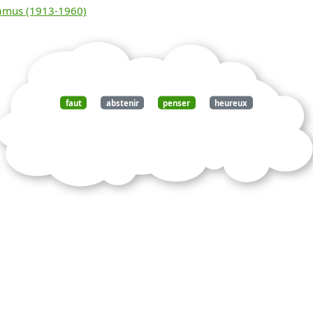
gratuitement ce
Camus (1913-1960)
document
faut
abstenir
penser
heureux