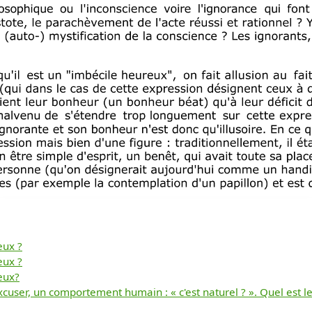
eux ?
eux ?
Télécharger
eux?
user, un comportement humain : « c'est naturel ? ». Quel est le