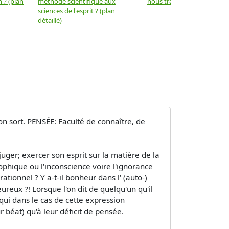
 ? (plan
méthode scientifique aux
nous trahir ? (plan détaillé)
sciences de l'esprit ? (plan
détaillé)
on sort. PENSÉE: Faculté de connaître, de
uger; exercer son esprit sur la matière de la
ophique ou l'inconscience voire l'ignorance
ationnel ? Y a-t-il bonheur dans l' (auto-)
ureux ?! Lorsque l'on dit de quelqu'un qu'il
(qui dans le cas de cette expression
 béat) qu'à leur déficit de pensée.