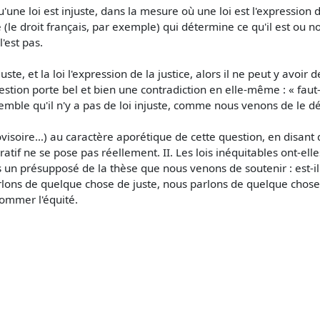
u'une loi est injuste, dans la mesure où une loi est l'expression d
 (le droit français, par exemple) qui détermine ce qu'il est ou non 
l'est pas.
ste, et la loi l'expression de la justice, alors il ne peut y avoir d
stion porte bel et bien une contradiction en elle-même : « faut-i
emble qu'il n'y a pas de loi injuste, comme nous venons de le d
soire…) au caractère aporétique de cette question, en disant que
atif ne se pose pas réellement. II. Les lois inéquitables ont-ell
n présupposé de la thèse que nous venons de soutenir : est-il si 
arlons de quelque chose de juste, nous parlons de quelque cho
nommer l'équité.