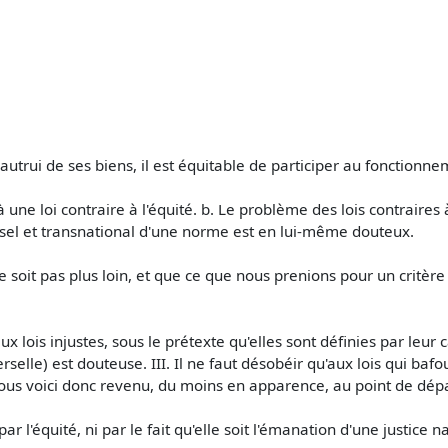
 autrui de ses biens, il est équitable de participer au fonctionn
 à une loi contraire à l'équité. b. Le problème des lois contraire
rsel et transnational d'une norme est en lui-même douteux.
e le soit pas plus loin, et que ce que nous prenions pour un critèr
x lois injustes, sous le prétexte qu'elles sont définies par leur
selle) est douteuse. III. Il ne faut désobéir qu'aux lois qui ba
us voici donc revenu, du moins en apparence, au point de dépa
 par l'équité, ni par le fait qu'elle soit l'émanation d'une justice n