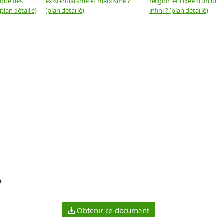
 que des
existentialisme et marxisme ?
religion et l'idée d'un u
plan détaillé)
(plan détaillé)
infini ? (plan détaillé)
?
Obtenir ce document