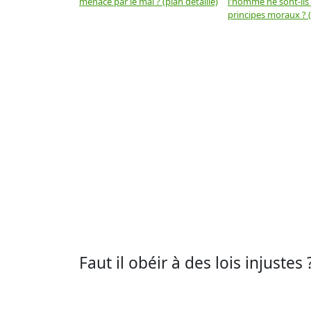
menacé par le mal ? (plan détaillé)
l'homme ne sont-ils
principes moraux ? (
Faut il obéir à des lois injustes 