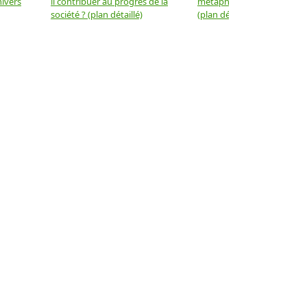
nivers
il contribuer au progrès de la
métaphysique à la physiqu
société ? (plan détaillé)
(plan détaillé)