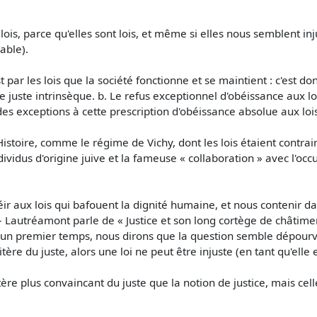
s lois, parce qu'elles sont lois, et même si elles nous semblent 
able).
t par les lois que la société fonctionne et se maintient : c'est d
e juste intrinsèque. b. Le refus exceptionnel d'obéissance aux loi
 exceptions à cette prescription d'obéissance absolue aux lois
stoire, comme le régime de Vichy, dont les lois étaient contrair
ividus d'origine juive et la fameuse « collaboration » avec l'occ
éir aux lois qui bafouent la dignité humaine, et nous contenir d
 – Lautréamont parle de « Justice et son long cortège de châtime
s un premier temps, nous dirons que la question semble dépourvue
e du juste, alors une loi ne peut être injuste (en tant qu'elle e
ère plus convaincant du juste que la notion de justice, mais cel