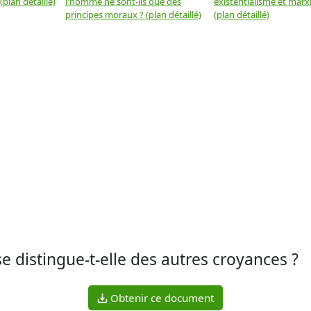
plan détaillé)
l'homme ne sont-ils que des
existentialisme et marx
principes moraux ? (plan détaillé)
(plan détaillé)
se distingue-t-elle des autres croyances ?
Obtenir ce document