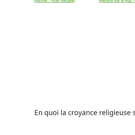
naturel ? (plan détaillé)
menacé par le mal ? (
En quoi la croyance religieuse 