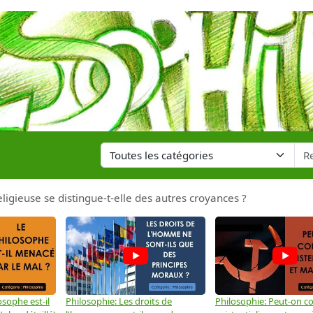
eligieuse se distingue-t-elle des autres croyances ?
osophe est-il
Philosophie: Les droits de
Philosophie: Peut-on co