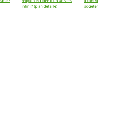
isme ?
religion et l'idée d'un univers
il contribuer au progrès de 
infini ? (plan détaillé)
société ? (plan détaillé)