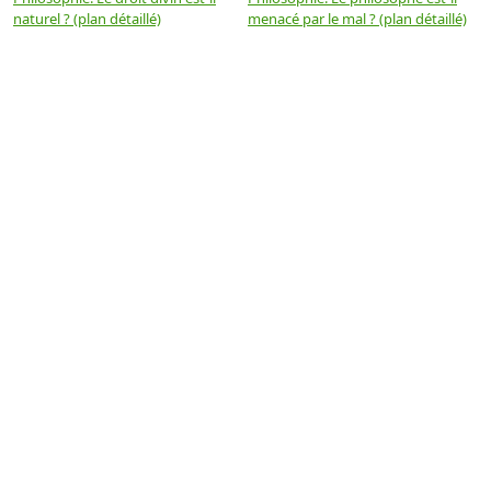
naturel ? (plan détaillé)
menacé par le mal ? (plan détaillé)
l
p