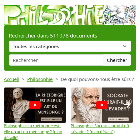
Rechercher dans 511078 documents
Chercher
Accueil
Philosophie
De quoi pouvons-nous être sûrs ?
→
Philosophie: La rhétorique est-
Philosophie: Socrate aurait il dû
P
elle un art du mensonge ? (plan
s'évader ? (plan détaillé)
s
détaillé)
(