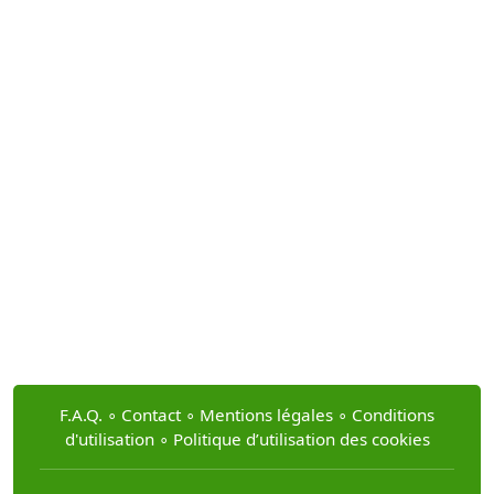
F.A.Q.
∘
Contact
∘
Mentions légales
∘
Conditions
d'utilisation
∘
Politique d’utilisation des cookies