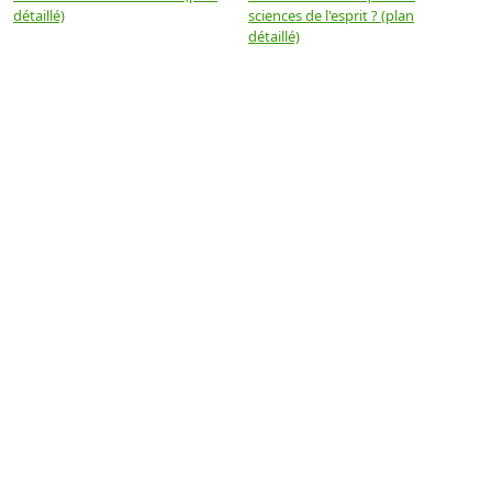
détaillé)
sciences de l'esprit ? (plan
détaillé)