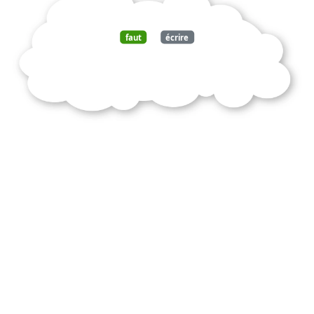
faut
écrire