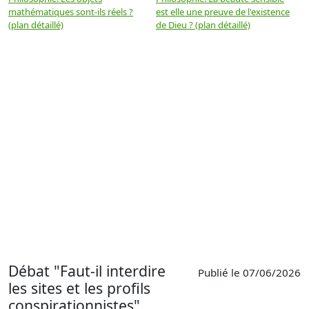
mathématiques sont-ils réels ?
est elle une preuve de l'existence
p
(plan détaillé)
de Dieu ? (plan détaillé)
Débat "Faut-il interdire
Publié le 07/06/2026
les sites et les profils
conspirationnistes"