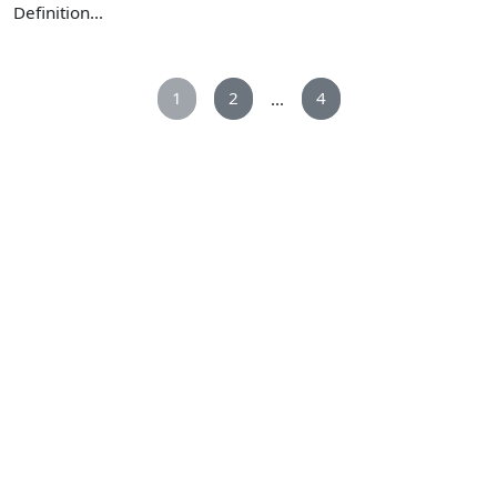
Definition...
1
2
4
...