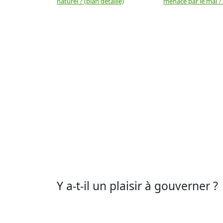
naturel ? (plan détaillé)
menacé par le mal ? (
Y a-t-il un plaisir à gouverner ?