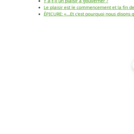
Y a-t-il un plaisir à gouverner ?
Le plaisir est le commencement et la fin de 
ÉPICURE: «...Et c'est pourquoi nous disons qu