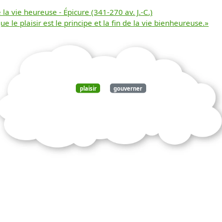
Télécharger
la vie heureuse - Épicure (341-270 av. J.-C.)
e le plaisir est le principe et la fin de la vie bienheureuse.»
gratuitement ce
document
plaisir
gouverner