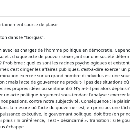
rtainement source de plaisir.
aton dans le "Gorgias".
ion avec les charges de l'homme politique en démocratie. Cepend
 sujet : chaque acte de pouvoir s'exerçant sur une société déter
 ? Problème : quelles sont les racines psychologiques et existenti
r, c'est diriger les affaires publiques, c'est-à-dire exercer un 
domination exercée sur un grand nombre d'individus est une sour
on : mais l'acte de gouverner ne produit-il pas des situations o
ec ses propres idées ou sentiments? N'y a-t-il pas alors déplai
 un acte politique Argument sous-tendant l'analyse : exercer le p
s passions, contre notre subjectivité. Conséquence : le plaisir
ans la mesure où l'acte de gouverner est, en principe, une tâc
 puissance exécutive, le gouvernant politique, doit être (en prin
i plaisir ni préférence, il est « désincarné ». Transition : si le g
ous échappe.