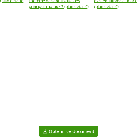
plan détaillé)
l'homme ne sont-ils que des
existentialisme et marx
principes moraux ? (plan détaillé)
(plan détaillé)
Obtenir ce document