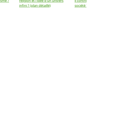
isme ?
religion et l'idée d'un univers
il contribuer au progrès de 
infini ? (plan détaillé)
société ? (plan détaillé)