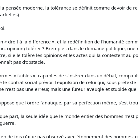
ns la pensée moderne, la tolérance se définit comme devoir de res
rtielles).
oi.
un « droit à la différence », et la redéfinition de l'humanité comm
ution, opinion) tolérer ? Exemple : dans le domaine politique, un
, si elle tolère les opinions et les actes qui la contestent au poi
onnaît pas d'obstacle.
ormes « faibles », capables de s'insérer dans un débat, compatib
 le contrat social prévoit l'expulsion de celui qui, sous prétext
 n'est pas une erreur, mais une fureur aveugle et stupide que l
suppose que l'ordre fanatique, par sa perfection même, s'est tr
uelque part, la seule idée que le monde entier des hommes n'est p
 guerre.
en de fois n'ai-je pas observé avec étonnement des hommes, qui