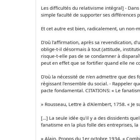
Les difficultés du relativisme intégral] - Da
simple faculté de supporter ses différences pa
Et cet autre est bien, radicalement, un non-m
D'où l'affirmation, après sa revendication, d'
oblige-t-il désormais à tout (attitude, instit
risque-t-elle pas de se condamner à disparaître
peut en effet que se fortifier quand elle ne c
D'où la nécessité de n'en admettre que des f
régissant l'ensemble du social. - Rappeler que
pacte fondamental. CITATIONS: « Le fanatisme
» Rousseau, Lettre à d'Alembert, 1758. « Je 
[...] La seule idée qu'il y a des dissidents q
fanatisme en la plus folle des entreprises, la
» Alain, Propos du 1er octobre 1934. « Combi