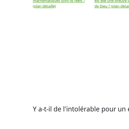
mathématiques sont-ils réels ?
est elle une preuve d
(plan détaillé)
de Dieu ? (plan détai
Y a-t-il de l'intolérable pour un 