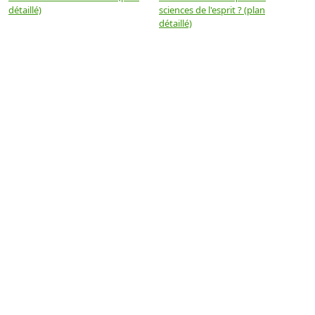
détaillé)
sciences de l'esprit ? (plan
détaillé)