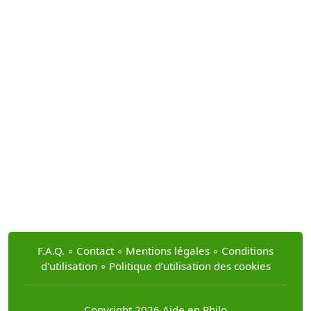
F.A.Q.
∘
Contact
∘
Mentions légales
∘
Conditions
d'utilisation
∘
Politique d’utilisation des cookies
Copyright 2026 Aide en Philo