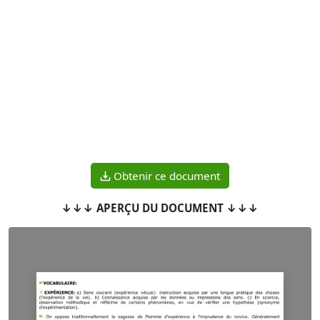
Obtenir ce document
↓↓↓ APERÇU DU DOCUMENT ↓↓↓