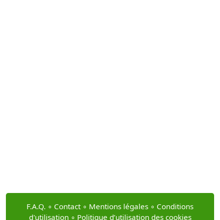
F.A.Q.
∘
Contact
∘
Mentions légales
∘
Conditions
d'utilisation
∘
Politique d’utilisation des cookies