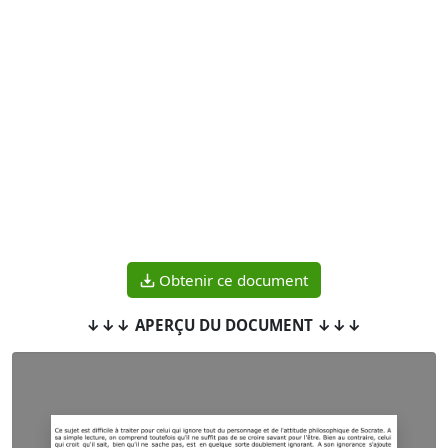
Obtenir ce document
↓↓↓ APERÇU DU DOCUMENT ↓↓↓