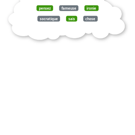
pensez
fameuse
ironie
socratique
sais
chose