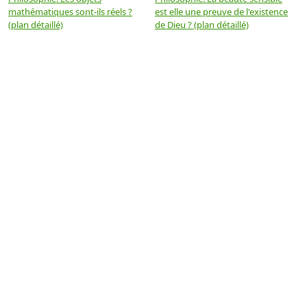
mathématiques sont-ils réels ?
est elle une preuve de l'existence
p
(plan détaillé)
de Dieu ? (plan détaillé)