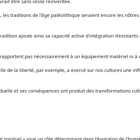
vrait être sans cesse réinventée.
 les traditions de l'âge paléolithique seraient encore les nôtres
radition ajoute ainsi sa capacité active d'intégration d'existan
se rapportent pas nécessairement à un équipement matériel ni à de
lle de la liberté, par exemple, a exercé sur nos cultures une in
iduelle et ses conséquences ont produit des transformations cult
 spirituel » joue un rôle déterminant dans l'évolution de l'huma