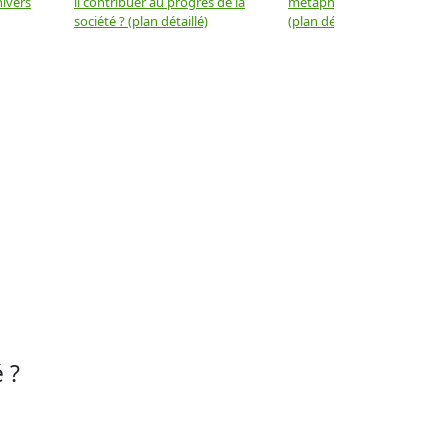
nivers
il contribuer au progrès de la
métaphysique à la physiqu
société ? (plan détaillé)
(plan détaillé)
 ?