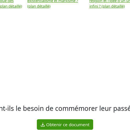
 que des
existentialisme et marxisme ?
religion et l'idée d'un u
plan détaillé)
(plan détaillé)
infini ? (plan détaillé)
-ils le besoin de commémorer leur passé
Obtenir ce document