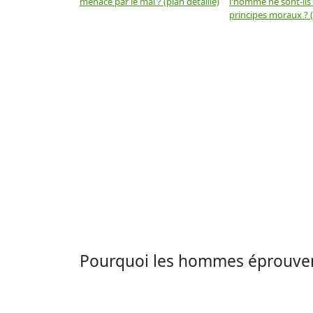
menacé par le mal ? (plan détaillé)
l'homme ne sont-ils
principes moraux ? (
Pourquoi les hommes éprouvent