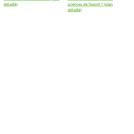
détaillé)
sciences de l'esprit ? (plan
détaillé)