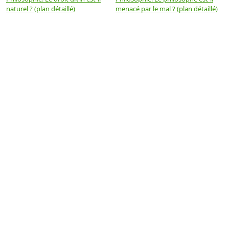
naturel ? (plan détaillé)
menacé par le mal ? (plan détaillé)
l
p