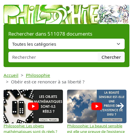
Rechercher dans 511078 documents
Chercher
Accueil
Philosophie
Obéir est-ce renoncer à sa liberté ?
→
Philosophie: Les objets
Philosophie: La beauté sensible
P
mathématiques sont-ils réels ?
est elle une preuve de l'existence
p