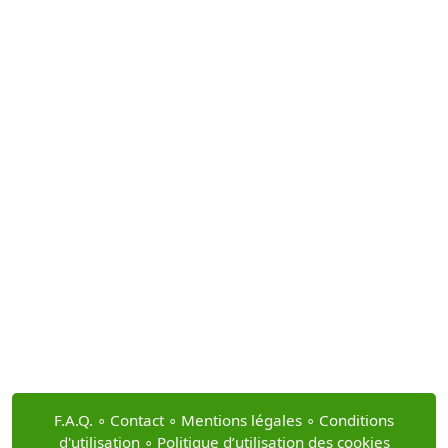
F.A.Q.
∘
Contact
∘
Mentions légales
∘
Conditions
d'utilisation
∘
Politique d’utilisation des cookies