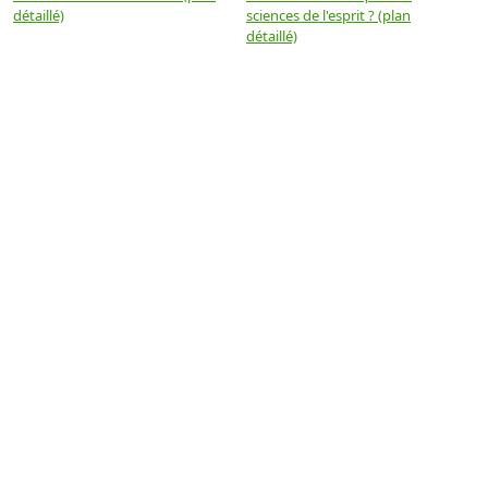
détaillé)
sciences de l'esprit ? (plan
détaillé)