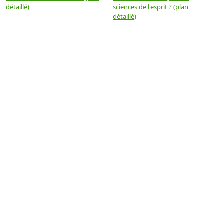
détaillé)
sciences de l'esprit ? (plan
détaillé)