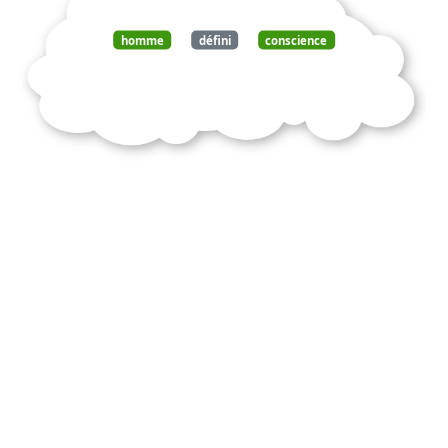
homme
défini
conscience