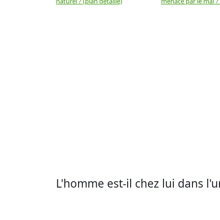
naturel ? (plan détaillé)
menacé par le mal ? (
L'homme est-il chez lui dans l'u