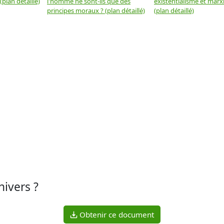
plan détaillé)
l'homme ne sont-ils que des
existentialisme et marx
principes moraux ? (plan détaillé)
(plan détaillé)
nivers ?
Obtenir ce document