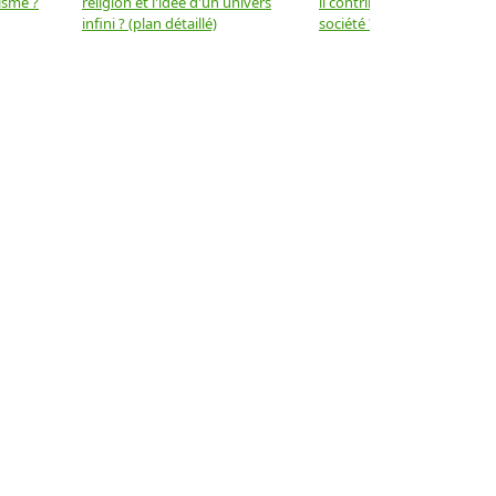
isme ?
religion et l'idée d'un univers
il contribuer au progrès de 
infini ? (plan détaillé)
société ? (plan détaillé)